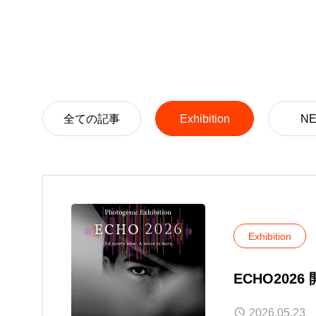
展覧会につ
全ての記事
Exhibition
N
Exhibition
ECHO202
2026.05.23