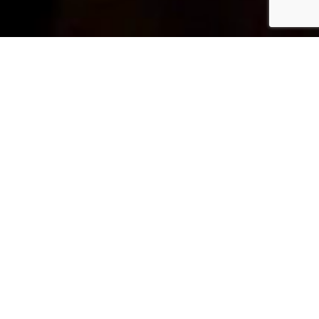



COMPANY
SERVICE
CONTACT
写真を通じて、人と人とをつなぎ、社会を豊
かにする。