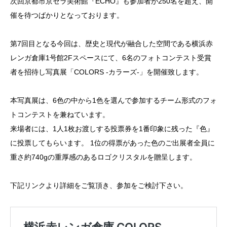
次回京都市京セラ美術館『ECHO』も参加者が250名を超え、開
催を待つばかりとなっております。
第7回目となる今回は、歴史と現代が融合した空間である横浜赤
レンガ倉庫1号館2Fスペースにて、6名のフォトコンテスト受賞
者を招待し写真展「COLORS -カラーズ-」を開催致します。
本写真展は、6色の中から1色を選んで参加するチーム形式のフォ
トコンテストを兼ねています。
来場者には、1人1枚お渡しする投票券を1番印象に残った『色』
に投票してもらいます。 1位の得票があった色のご出展者全員に
重さ約740gの重厚感のあるロゴクリスタルを贈呈します。
下記リンクより詳細をご覧頂き、参加をご検討下さい。