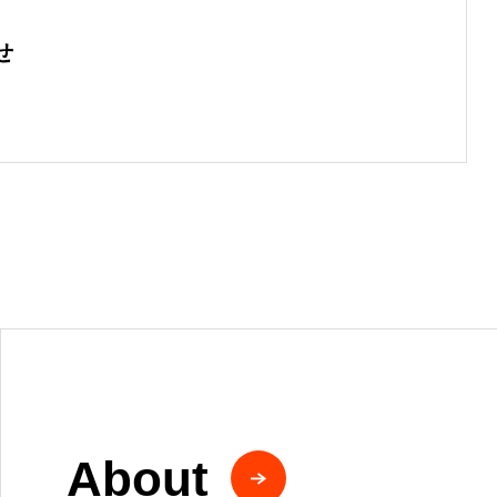
せ
About