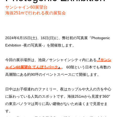
サンシャイン60展望台
海抜251mで行われる夜の展覧会
2024年6月15日(土)、16日(日)に、弊社初の写真展『Photogenic
Exhibition -夜の写真展-』を開催致します。
今回の展示場所は、池袋／サンシャインシティ内にある
『
サンシ
ャイン60展望台 てんぼうパーク
』
。 60階という日本でも有数の
高層階にある約90坪のイベントスペースにて開催します。
日中はお子様連れのファミリー、夜はカップルや大人の方を中心
に賑わっている人気のスポットです。海抜251mから見渡す360°
の東京パノラマは周りに高い建物がないため遠くまで見渡せま
す。